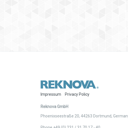
Impressum
Privacy Policy
Reknova GmbH
Phoenixseestraße 20
,
44263
Dortmund
,
German
Phone +49 (0) 231 / 31 70 17 - 40