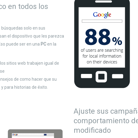
co en todos los
 búsquedas solo en sus
an el dispositivo que les parezca
 Eso puede ser en una
PC
en la
s sitios web trabajen igual de
ise
nsejos de como hacer que su
 y para historias de éxito.
Ajuste sus campañ
comportamiento de 
modificado