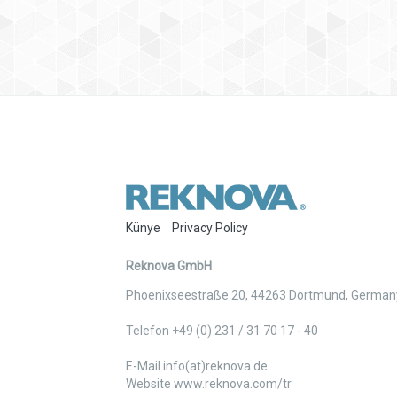
Künye
Privacy Policy
Reknova GmbH
Phoenixseestraße 20
,
44263
Dortmund
,
German
Telefon +49 (0) 231 / 31 70 17 - 40
E-Mail info(at)reknova.de
Website www.reknova.com/tr