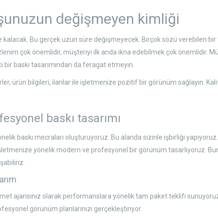
uşunuzun değişmeyen kimliği
ede kalacak. Bu gerçek uzun süre değişmeyecek. Birçok sözü verebilen bir
k izlenim çok önemlidir, müşteriyi ilk anda ikna edebilmek çok önemlidir. M
ici bir baskı tasarımından da feragat etmeyin.
oşürler, ürün bilgileri, ilanlar ile işletmenize pozitif bir görünüm sağlayın. 
fesyonel baskı tasarımı
yönelik baskı mecraları oluşturuyoruz. Bu alanda sizinle işbirliği yapıyoruz.
 işletmenize yönelik modern ve profesyonel bir görünüm tasarlıyoruz. Bunu
abiliriz.
sarım
 hizmet ajansınız olarak performanslara yönelik tam paket teklifi sunuyoru
fesyonel görünüm planlarınızı gerçekleştiriyor.