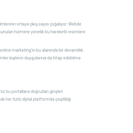
lerinin ortaya çıkış sayısı çoğalıyor. Webde
a sunulan hizmete yönelik bu hareketli resimlere
 online marketing’in bu alanında bir devamlılık
mler kişilerin duygularına da hitap edebilme
ız bu portallara doğrudan girişleri
er türlü dijital platformda çeşitliliği