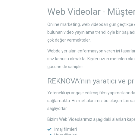
Web Videolar - Müşter
Online marketing, web videodan gün geçtikçe da
bulunan video yayınlama trendi öyle bir başladı 
çok değer vermekteler.
Webde yer alan enformasyon veren iyi tasarlanmış
söz konusu olmakta. Kişiler uzun metinleri oku
gücüne de sahipler.
REKNOVA’nın yaratıcı ve p
Yetenekli iyi angaje edilmiş film yapımcıların
sağlamakta. Hizmet alanımız bu oluşumları sağla
sağlıyorlar.
Bizim Web Videolarımız aşağıdaki alanları ka
İmaj filmleri