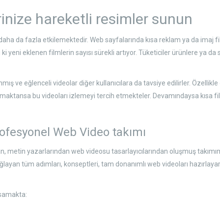
inize hareketli resimler sunun
ha da fazla etkilemektedir. Web sayfalarında kısa reklam ya da imaj film
ki yeni eklenen filmlerin sayısı sürekli artıyor. Tüketiciler ürünlere ya d
 ve eğlenceli videolar diğer kullanıcılara da tavsiye edilirler. Özellikle
maktansa bu videoları izlemeyi tercih etmekteler. Devamındaysa kısa fil
rofesyonel Web Video takımı
dan, metin yazarlarından web videosu tasarlayıcılarından oluşmuş takımım
yan tüm adımları, konseptleri, tam donanımlı web videoları hazırlayarak h
psamakta: